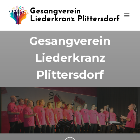
Zum
Gesangverein
Inhalt
Liederkranz Plittersdorf
springen
Gesangverein
Liederkranz
Plittersdorf